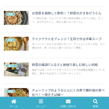
お惣菜を再現して節約！？野菜のかきあげうどん
料理
バリ旅行以来、ちょっときつめに財布の紐をしめている私。だっ
て、また行きたいし。何なら夏にはイギリスに...
テイクアウトをアレンジ？王将で作る中華スープ
料理
オシャレバーのような王将に行って、テンション上がった私。もう
歳なのか、思った以上に食べられなくて野菜...
野菜の福袋!?ふるさと納税で楽しむ新しい挑戦
暮らし
始まりはオーストラリアオーストラリアでお部屋を間借りしていた
時に、家主でもあるアンナがオーガニックフ...
チューリップのようなにんにくの芽で麺料理の食べ
料理
比べ！～焼きそば編～
最近、野菜直売所のような場所を見かけると、覗かずにはいられな
い私。母の実家がある京丹後市でも、町の特...
ホーム
メニュー
お問い合わせ
検索