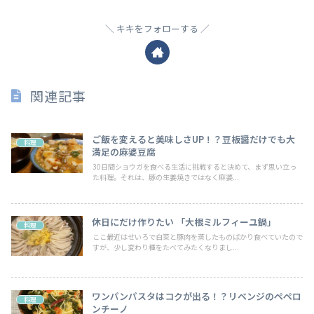
キキをフォローする
関連記事
ご飯を変えると美味しさUP！？豆板醤だけでも大
料理
満足の麻婆豆腐
30日間ショウガを食べる生活に挑戦すると決めて、まず思い立っ
た料理。それは、豚の生姜焼きではなく麻婆...
休日にだけ作りたい 「大根ミルフィーユ鍋」
料理
ここ最近はせいろで白菜と豚肉を蒸したものばかり食べていたので
すが、少し変わり種をたべてみたくなりまし...
ワンパンパスタはコクが出る！？リベンジのペペロ
料理
ンチーノ