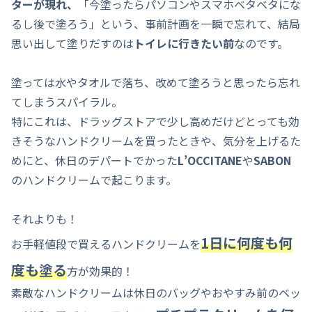
ターが現れ、
「今塗ったらパソコンやスマホベタベタにな
るし後で塗ろう」という、事前計画を一瞬で忘れて、結局
思い出して塗りだすのは
トイレに行きたい前
なのです。
塗っては水やタオルで落ち、改めて塗ろうと思ったら忘れ
てしまうスパイラル。
特にこれは、ドラッグストアで少し高めだけどとっても効
きそうなハンドクリームを買ったときや、気分を上げるた
めにと、休日のデパートでかった
L’OCCITANE
や
SABON
のハンドクリームで起こります。
それよりも！
1日に何度も何
お手軽値段で買えるハンドクリームを
度も塗る
方が効果的！
素敵なハンドクリームは休日のバッグやおやすみ前のベッ