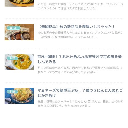
この前、時短でお手軽！？という謳い文句につられ、ワンパン（フ
ライパン１つ）で作るパスタに挑戦したとこ...
【無印良品】秋の新商品を爆買いしちゃった！
暮らし
少しお家の中の模様替えをしたのもあって、ブックエンドと収納ケ
ースが欲しくなり無印良品にいったある日の...
京風=薄味！？お出汁あふれる衣笠丼で京の味を楽
料理
しんでみる
月に２回は食べたくなる、商店街にあるお豆腐屋さんの油揚げ。1
枚がとっても大きいので半分はそのまま焼い...
マヨネーズで簡単天ぷら！？葉つきにんじんの丸ご
料理
とかきあげ
先日、収穫したスーパーミニにんじん(笑)ほんと、種代、土代を考
えたら1000円ぐらいかかったのである...