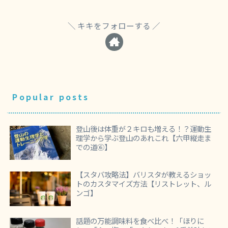
キキをフォローする
Popular posts
登山後は体重が２キロも増える！？運動生
理学から学ぶ登山のあれこれ【六甲縦走ま
での道⑥】
【スタバ攻略法】バリスタが教えるショッ
トのカスタマイズ方法【リストレット、ル
ンゴ】
話題の万能調味料を食べ比べ！「ほりに