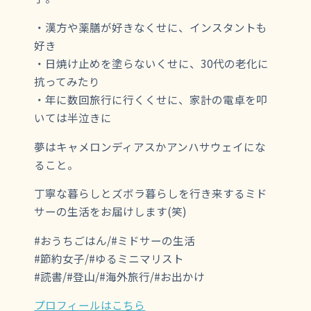
・漢方や薬膳が好きなくせに、インスタントも
好き
・日焼け止めを塗らないくせに、30代の老化に
抗ってみたり
・年に数回旅行に行くくせに、家計の電卓を叩
いては半泣きに
夢はキャメロンディアスかアンハサウェイにな
ること。
丁寧な暮らしとズボラ暮らしを行き来するミド
サーの生活をお届けします(笑)
#おうちごはん/#ミドサーの生活
#節約女子/#ゆるミニマリスト
#読書/#登山/#海外旅行/#お出かけ
プロフィールはこちら