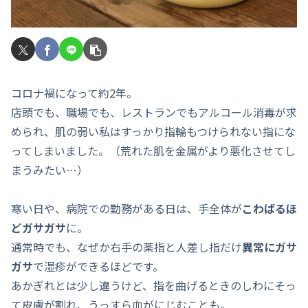
コロナ禍になって約2年。
店頭でも、職場でも、レストランでもアルコール消毒が求
められ、肌の弱い私はすっかり指輪もつけられない指にな
ってしまいました。（荒れた肌を金属がより悪化させてし
まうみたい…）
寒い日や、病院での勤務がある日は、手全体が
こわばるほ
どガサガサ
に。
通常時でも、なぜか右手の薬指と人差し指だけ
異常にガサ
ガサ
で湿疹ができるほどです。
あかぎれとは少し違うけど、指を曲げるときのしわにそっ
て皮膚が割れ、うっすら血がにじむことも。