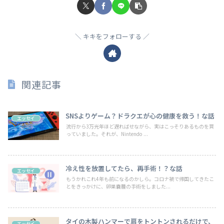
キキをフォローする
関連記事
SNSよりゲーム？ドラクエが心の健康を救う！な話
エッセイ
流行から3万光年ほど遅ればせながら、実はこっそりあるものを買
っていました。それが、Nintendo ...
冷え性を放置してたら、再手術！？な話
エッセイ
もうかれこれ4年も前になるのかしら。コロナ禍で帰国してきたこ
とをきっかけに、卵巣嚢腫の手術をしました...
タイの木製ハンマーで肩をトントンされるだけで、
エッセイ