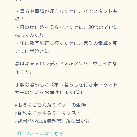
・漢方や薬膳が好きなくせに、インスタントも
好き
・日焼け止めを塗らないくせに、30代の老化に
抗ってみたり
・年に数回旅行に行くくせに、家計の電卓を叩
いては半泣きに
夢はキャメロンディアスかアンハサウェイにな
ること。
丁寧な暮らしとズボラ暮らしを行き来するミド
サーの生活をお届けします(笑)
#おうちごはん/#ミドサーの生活
#節約女子/#ゆるミニマリスト
#読書/#登山/#海外旅行/#お出かけ
プロフィールはこちら