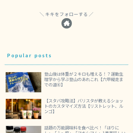
キキをフォローする
Popular posts
登山後は体重が２キロも増える！？運動生
理学から学ぶ登山のあれこれ【六甲縦走ま
での道⑥】
【スタバ攻略法】バリスタが教えるショッ
トのカスタマイズ方法【リストレット、ル
ンゴ】
話題の万能調味料を食べ比べ！「ほりに
し」「ふ～塩」「マキシマム」1番美味しい