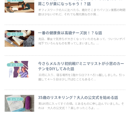
肩こりが楽になっちゃう！？話
オフィスワークの人に比べたら、絶対そこまでパソコン業務の時間
数は少ないけれど、それでも現代病なのか肩...
一番の健康食は高級チーズ説！？な話
エッセイ
先日、華金で気持ちが大きくなっていたのもあって、ついついデパ
地下でいろんなものを買ってしまいました。...
今さらメルカリ初挑戦!?ミニマリストが小窓のカー
エッセイ
テンをDIYしてみた話
10月に入り、寝る場所を1階からロフトへ引っ越ししました。引っ
越して４～５日は少し汗ばむこともあるぐ...
35歳のリスキリング？大人の公文式を始める話
エッセイ
実は4月に入ってすぐの頃。とあるものに申し込んでいました。そ
れは…大人の公文式！？楽しかったころよ、...