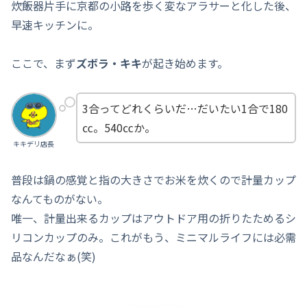
炊飯器片手に京都の小路を歩く変なアラサーと化した後、
早速キッチンに。
ここで、まず
ズボラ・キキ
が起き始めます。
3合ってどれくらいだ…だいたい1合で180
㏄。540㏄か。
キキデリ店長
普段は鍋の感覚と指の大きさでお米を炊くので計量カップ
なんてものがない。
唯一、計量出来るカップはアウトドア用の折りたためるシ
リコンカップのみ。これがもう、ミニマルライフには必需
品なんだなぁ(笑)