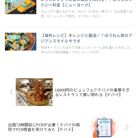
旅行
クシー料金【ニューヨーク】
ちょっぴり震えながらも、YOLO（人生は一度きり）を合言葉に決
意したニューヨーク旅行。どうせいくなら...
【海外レシピ】オレンジと醤油！？ほうれん草のア
料理
ジアンスタイルサラダ
先日オープンしたばかりの新しいスーパーに足を運んでみました。
何もかもが目玉価格！ブロッコリーが129...
18000円のビュッフェ⁉︎ ドバイの豪華すぎ
るレストランで食い倒れる【ドバイ】
出国72時間前にPCRが必要！ドバイの病
院でPCR検査を受けてみた【ドバイ】