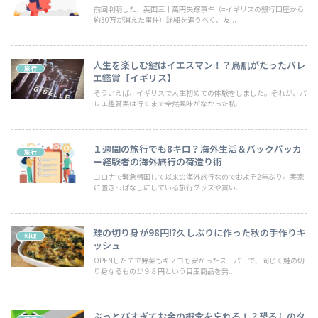
前回判明した、英国三十萬円失踪事件（=イギリスの銀行口座から
約30万が消えた事件）詳細を追うべく、友...
人生を楽しむ鍵はイエスマン！？鳥肌がたったバレ
旅行
エ鑑賞【イギリス】
そういえば、イギリスで人生初めての体験をしました。それが、バ
レエ鑑賞実は行くまで全然興味がなかった私...
１週間の旅行でも8キロ？海外生活＆バックパッカ
旅行
ー経験者の海外旅行の荷造り術
コロナで緊急帰国して以来の海外旅行なのでおよそ2年ぶり。実家
に置きっぱなしにしている旅行グッズや買い...
鮭の切り身が98円!?久しぶりに作った秋の手作りキ
料理
ッシュ
OPENしたてで野菜もキノコも安かったスーパーで、同じく鮭の切
り身なるものが９８円という目玉商品を発...
ぶっとびすぎてお金の概念を忘れる！？恐ろしのタ