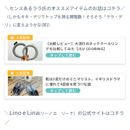
＼センスあるララ氏のオススメアイテムのお話はコチラ／
（しかもキキ・デリでトップを誇る閲覧数！そろそろ「ララ・デ
リ」に変えようかな(笑)）
【比較レビュー】大流行のネッククールリン
グを比較してみた【iSU COORING】
靴は3足だけのミニマリスト。イギリスドラマ
に憧れて4足目を買う!?な話
Lino e Lina
＼
の公式サイトはコチラ
(リーノ エ リーナ）
／