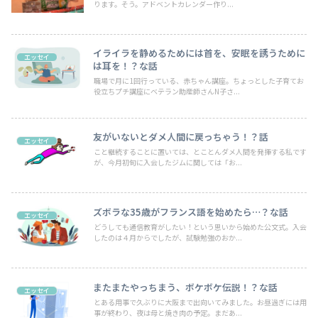
ります。そう。アドベントカレンダー作り...
イライラを静めるためには首を、安眠を誘うために
エッセイ
は耳を！？な話
職場で月に1回行っている、赤ちゃん講座。ちょっとした子育てお
役立ちプチ講座にベテラン助産師さんN子さ...
友がいないとダメ人間に戻っちゃう！？話
エッセイ
こと継続することに置いては、とことんダメ人間を発揮する私です
が、今月初旬に入会したジムに関しては「お...
ズボラな35歳がフランス語を始めたら…？な話
エッセイ
どうしても通信教育がしたい！という思いから始めた公文式。入会
したのは４月からでしたが、試験勉強のおか...
またまたやっちまう、ボケボケ伝説！？な話
エッセイ
とある用事で久ぶりに大阪まで出向いてみました。お昼過ぎには用
事が終わり、夜は母と焼き肉の予定。まだあ...