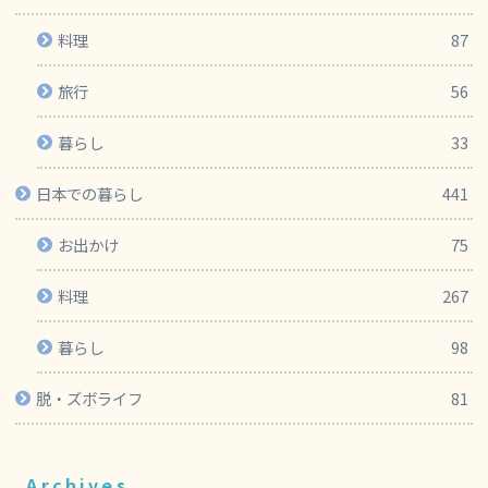
料理
87
旅行
56
暮らし
33
日本での暮らし
441
お出かけ
75
料理
267
暮らし
98
脱・ズボライフ
81
Archives