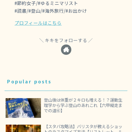
#節約女子/#ゆるミニマリスト
#読書/#登山/#海外旅行/#お出かけ
プロフィールはこちら
キキをフォローする
Popular posts
登山後は体重が２キロも増える！？運動生
理学から学ぶ登山のあれこれ【六甲縦走ま
での道⑥】
【スタバ攻略法】バリスタが教えるショッ
トのカスタマイズ方法【リストレット、ル