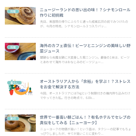
ニュージーランドの思い出の味！？シナモンロール
料理
作りに初挑戦
先日、美容院の帰りにふらりと通った成城石井の前でみつけたの
が、今月の特売、シナモンロール３つ入りパッ...
海外のカフェ直伝！ビーツとニンジンの美味しい野
料理
菜ジュース
闇鍋ならぬ魔女鍋に大変身した紫ニンジン。最後の1本は、ビーツ
とあわせて海外ではおなじみのビーツジュー...
オーストラリア人から「余裕」を学ぶ！？ストレス
暮らし
をお金で解決する方法
今回、オーストラリアには7kgという制限付きの機内持ち込みだけ
でやってきた私。行きの時点で、6.8k...
世界で一番高い朝ごはん！？有名ホテルでセレブの
旅行
真似をしてみる【ニューヨーク】
ニューヨークの物価が高い！という話は、タクシーの記事でもちょ
っぴりしましたが、全てが高いことに変わり...