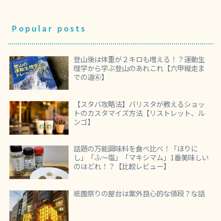
Popular posts
登山後は体重が２キロも増える！？運動生
理学から学ぶ登山のあれこれ【六甲縦走ま
での道⑥】
【スタバ攻略法】バリスタが教えるショッ
トのカスタマイズ方法【リストレット、ル
ンゴ】
話題の万能調味料を食べ比べ！「ほりに
し」「ふ～塩」「マキシマム」1番美味しい
のはどれ！？【比較レビュー】
祇園祭りの屋台は案外良心的な値段？な話