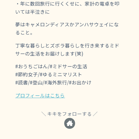
・年に数回旅行に行くくせに、家計の電卓を叩
いては半泣きに
夢はキャメロンディアスかアンハサウェイにな
ること。
丁寧な暮らしとズボラ暮らしを行き来するミド
サーの生活をお届けします(笑)
#おうちごはん/#ミドサーの生活
#節約女子/#ゆるミニマリスト
#読書/#登山/#海外旅行/#お出かけ
プロフィールはこちら
キキをフォローする