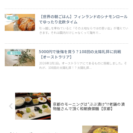
【世界の朝ごはん】フィンランドのシナモンロール
料理
でゆったり北欧タイム
引っ越しを重ねていると「その土地ならではの思い出」が増えてい
きます。それは国内だけじゃなくって海外で...
5000円で後悔を買う？108回の太陽礼拝に挑戦
暮らし
【オーストラリア】
2026年1月1日。オーストラリアにてあるものに挑戦しました。そ
れが、108回の太陽礼拝！？太陽礼拝...
京都のモーニングは”ぶぶ漬け”!?老舗の漬
物屋さんで頂く和朝食御膳【京都】