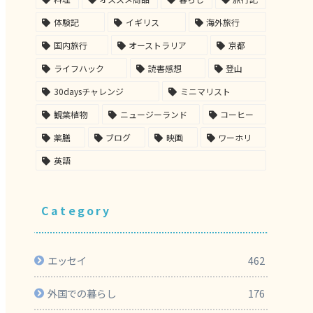
体験記
イギリス
海外旅行
国内旅行
オーストラリア
京都
ライフハック
読書感想
登山
30daysチャレンジ
ミニマリスト
観葉植物
ニュージーランド
コーヒー
薬膳
ブログ
映画
ワーホリ
英語
Category
エッセイ
462
外国での暮らし
176