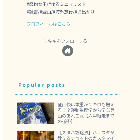
#節約女子/#ゆるミニマリスト
#読書/#登山/#海外旅行/#お出かけ
プロフィールはこちら
キキをフォローする
Popular posts
登山後は体重が２キロも増え
る！？運動生理学から学ぶ登
山のあれこれ【六甲縦走まで
の道⑥】
【スタバ攻略法】バリスタが
教えるショットのカスタマイ