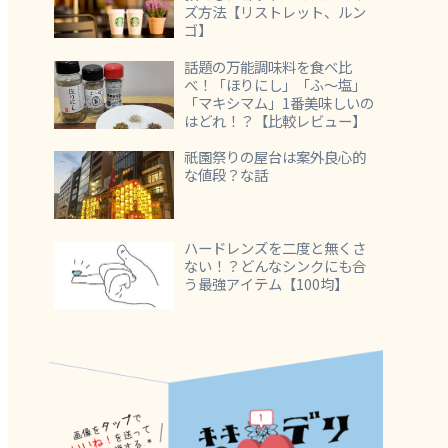
ズ方法【リストレット、ルン
ゴ】
話題の万能調味料を食べ比
べ！「ほりにし」「ふ～塩」
「マキシマム」1番美味しいの
はどれ！？【比較レビュー】
祇園祭りの屋台は案外良心的
な値段？な話
ハードレンズを二度と無くさ
ない！？どんなシンクにも合
う最強アイテム【100均】