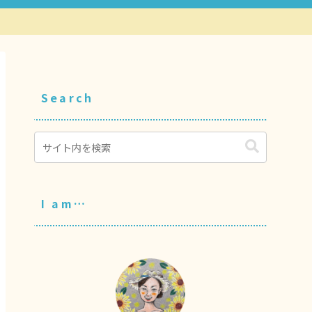
Search
I am…